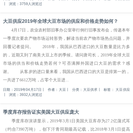
丨
浏览：3759人浏览过
大豆供应2019年全球大豆市场的供应和价格走势如何？
4月17日，农业农村部旧事办公室举行例行旧事发布会，传递本年
一季度次要农产物市场运转形势，解读当前农产物市场热点问题，并
回覆记者提问。 2018年，我国从巴西进口的大豆数量是比力多
的，近期又到了南美大豆上市的季候。请问唐司长，2019年全球大豆
市场的供当和价钱走势若何？可否满脚外国进口大豆的需求？感
谢。 从客岁的进口量来看，我国从巴西进口的大豆是排第一的，
一共进了6612万吨，占零个大豆进...
日期：2019年04月17日
丨
作者：大豆
丨
分类：大豆供求
丨
标签：
大豆供应
丨
浏览：3932人浏览过
季度库存报告证实美国大豆供应庞大
季度库存演讲显示，2019年3月1日美国大豆库存为27.2亿蒲式耳
（约合7390万吨），创下汗青同期最高记载，比2018年3月1日提高