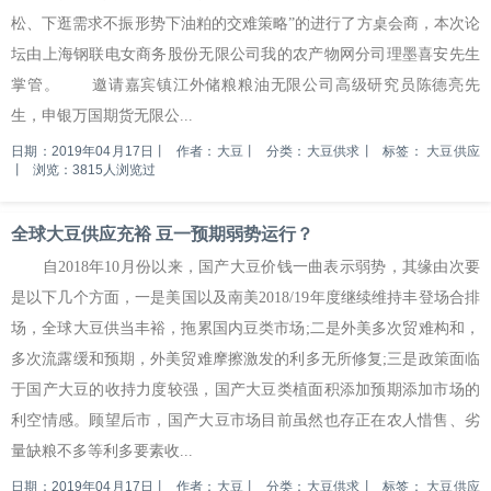
松、下逛需求不振形势下油粕的交难策略”的进行了方桌会商，本次论
坛由上海钢联电女商务股份无限公司我的农产物网分司理墨喜安先生
掌管。 邀请嘉宾镇江外储粮粮油无限公司高级研究员陈德亮先
生，申银万国期货无限公...
日期：2019年04月17日
丨
作者：大豆
丨
分类：大豆供求
丨
标签：
大豆供应
丨
浏览：3815人浏览过
全球大豆供应充裕 豆一预期弱势运行？
自2018年10月份以来，国产大豆价钱一曲表示弱势，其缘由次要
是以下几个方面，一是美国以及南美2018/19年度继续维持丰登场合排
场，全球大豆供当丰裕，拖累国内豆类市场;二是外美多次贸难构和，
多次流露缓和预期，外美贸难摩擦激发的利多无所修复;三是政策面临
于国产大豆的收持力度较强，国产大豆类植面积添加预期添加市场的
利空情感。顾望后市，国产大豆市场目前虽然也存正在农人惜售、劣
量缺粮不多等利多要素收...
日期：2019年04月17日
丨
作者：大豆
丨
分类：大豆供求
丨
标签：
大豆供应