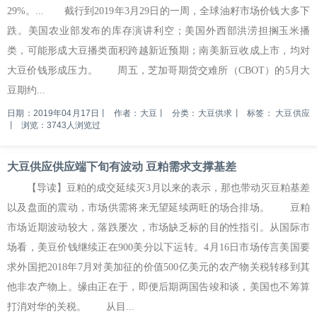
29%。... 截行到2019年3月29日的一周，全球油籽市场价钱大多下
跌。美国农业部发布的库存演讲利空；美国外西部洪涝担搁玉米播
类，可能形成大豆播类面积跨越新近预期；南美新豆收成上市，均对
大豆价钱形成压力。 周五，芝加哥期货交难所（CBOT）的5月大
豆期约...
日期：2019年04月17日
丨
作者：大豆
丨
分类：大豆供求
丨
标签：
大豆供应
丨
浏览：3743人浏览过
大豆供应供应端下旬有波动 豆粕需求支撑基差
【导读】豆粕的成交延续灭3月以来的表示，那也带动灭豆粕基差
以及盘面的震动，市场供需将来无望延续两旺的场合排场。 豆粕
市场近期波动较大，落跌屡次，市场缺乏标的目的性指引。从国际市
场看，美豆价钱继续正在900美分以下运转。4月16日市场传言美国要
求外国把2018年7月对美加征的价值500亿美元的农产物关税转移到其
他非农产物上。缘由正在于，即便后期两国告竣和谈，美国也不筹算
打消对华的关税。 从目...