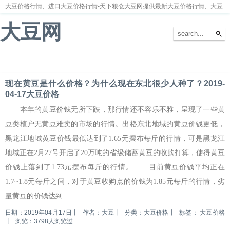
大豆价格行情、进口大豆价格行情-天下粮仓大豆网提供最新大豆价格行情、大豆
价格走势分析
大豆网
首页
大豆新闻
大豆价格
大豆种植
大豆供求
留言本
现在黄豆是什么价格？为什么现在东北很少人种了？2019-
04-17大豆价格
本年的黄豆价钱无所下跌，那行情还不容乐不雅，呈现了一些黄
豆类植户无黄豆难卖的市场的行情。出格东北地域的黄豆价钱更低，
黑龙江地域黄豆价钱最低达到了1.65元摆布每斤的行情，可是黑龙江
地域正在2月27号开启了20万吨的省级储蓄黄豆的收购打算，使得黄豆
价钱上落到了1.73元摆布每斤的行情。 目前黄豆价钱平均正在
1.7~1.8元每斤之间，对于黄豆收购点的价钱为1.85元每斤的行情，劣
量黄豆的价钱达到...
日期：2019年04月17日
丨
作者：大豆
丨
分类：大豆价格
丨
标签：
大豆价格
丨
浏览：3798人浏览过