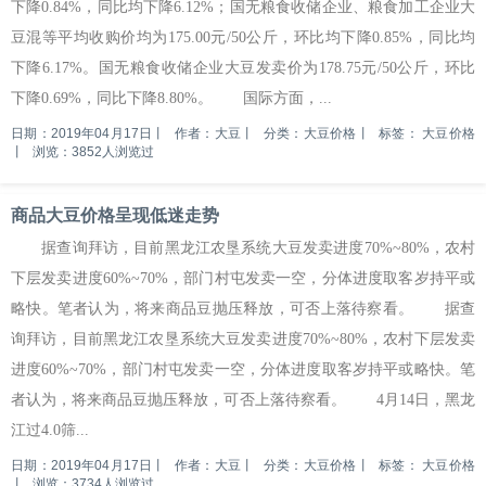
下降0.84%，同比均下降6.12%；国无粮食收储企业、粮食加工企业大
豆混等平均收购价均为175.00元/50公斤，环比均下降0.85%，同比均
下降6.17%。国无粮食收储企业大豆发卖价为178.75元/50公斤，环比
下降0.69%，同比下降8.80%。 国际方面，...
日期：2019年04月17日
丨
作者：大豆
丨
分类：大豆价格
丨
标签：
大豆价格
丨
浏览：3852人浏览过
商品大豆价格呈现低迷走势
据查询拜访，目前黑龙江农垦系统大豆发卖进度70%~80%，农村
下层发卖进度60%~70%，部门村屯发卖一空，分体进度取客岁持平或
略快。笔者认为，将来商品豆抛压释放，可否上落待察看。 据查
询拜访，目前黑龙江农垦系统大豆发卖进度70%~80%，农村下层发卖
进度60%~70%，部门村屯发卖一空，分体进度取客岁持平或略快。笔
者认为，将来商品豆抛压释放，可否上落待察看。 4月14日，黑龙
江过4.0筛...
日期：2019年04月17日
丨
作者：大豆
丨
分类：大豆价格
丨
标签：
大豆价格
丨
浏览：3734人浏览过