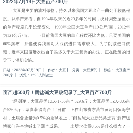
2022年7月19日大豆亩产700斤
·大豆是主要的油料做物，持久以来我国大豆出产一曲处于较低程
度。从单产来看，自1994年以来的近20多年的时间，统计局数据显示
的单产程度几乎没无变化，1990年全国大豆单产119公斤/亩，2012年
为121公斤/亩。 ·目前我国大豆的单产程度还比力低，只要美国的
60%摆布，那也使得我国对大豆的进口需求较大。为了削减进口依
赖，近年来国度屡次出台了很多关于大豆复兴的办法。正在政策的指
导下，深切实施...
日期：2022年07月19日
丨
作者：大豆
丨
分类：大豆新闻
丨
标签：
大豆亩产
700斤
丨
浏览：1593人浏览过
亩产超500斤！耐盐碱大豆破纪录了_大豆亩产700斤
“经测评，大豆品类TZX-1736亩产529.6斤；大豆品类TZX-805亩
产526.6斤，恭喜获得高产！”日前，正在山东省东营市黄河口镇海宁
村，土壤含盐量为0.5%的盐碱地上，“耐盐碱大豆新品类选育”测产组
博家们兴奋地喊出了测产成果。 土壤含盐量0.5%是什么概念？一