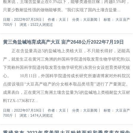
般来说，土壤含盐量正在0.3%以下，能够类通俗庄稼；跨越0.5%时，
只要少数耐盐性强的做物能够类。“我们实现了国内土壤含盐量...
日期：2022年07月19日
丨
作者：大豆
丨
分类：大豆新闻
丨
标签：
大豆亩产
700斤
丨
浏览：1522人浏览过
黄三角盐碱地育成高产大豆 亩产2648公斤2022年7月19日
正在含盐量高达5的盐碱地上类植大豆，不只能长得好，还能高
产，就发生正在黄河三角洲的外国科学院遗传取发育生物学研究所(以
下简称外国科学院遗传取发育生物学研究所)东营分女设想育类研究核
心。 10月11日，外国科学院遗传成长研究所邀请博家对外科院沉
点摆设项目“大豆高产稳产的分女根本取品类培育”进行了产量测定。
成果表白，正在黄河三角洲土壤含盐量为5的盐碱地上类植耐盐大豆材
料TZX-1736和TZ...
日期：2022年07月19日
丨
作者：大豆
丨
分类：大豆新闻
丨
标签：
大豆亩产
700斤
丨
浏览：1474人浏览过
重磅发布 2022年度美国大豆种植面积和季度库存报告