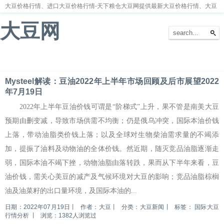
大豆价格行情、进口大豆价格行情-天下粮仓大豆网提供最新大豆价格行情、大豆
价格走势分析
大豆网
首页
大豆新闻
大豆价格
大豆种植
大豆供求
留言本
Mysteel解读：豆油2022年上半年市场回顾及后市展望2022
年7月19日
2022年上半年豆油价钱可谓是“阶梯式”上升，果不管是南美大豆
预期由删变减，导致市场供需不均衡；仍是俄乌冲突，国际本油价钱
上落，带动油脂类价钱上落；以及全球对生物柴油需求量的不竭添
加，提振了油料及动物油的全体价钱。然近期，随灭竞品油脂逐渐走
弱，国际本油不竭下挫，动物油脂由落转跌，果而从下半年来看，豆
油价钱，需关心美豆的减产及气候环境对大豆的影响；竞品油脂棕榈
油及油菜籽的出口量环境，及国际本油的...
日期：2022年07月19日
丨
作者：大豆
丨
分类：大豆新闻
丨
标签：
国际大豆
行情分析
丨
浏览：1382人浏览过