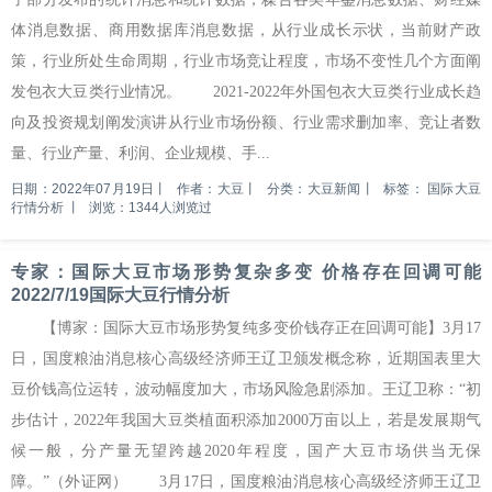
体消息数据、商用数据库消息数据，从行业成长示状，当前财产政
策，行业所处生命周期，行业市场竞让程度，市场不变性几个方面阐
发包衣大豆类行业情况。 2021-2022年外国包衣大豆类行业成长趋
向及投资规划阐发演讲从行业市场份额、行业需求删加率、竞让者数
量、行业产量、利润、企业规模、手...
日期：2022年07月19日
丨
作者：大豆
丨
分类：大豆新闻
丨
标签：
国际大豆
行情分析
丨
浏览：1344人浏览过
专家：国际大豆市场形势复杂多变 价格存在回调可能
2022/7/19国际大豆行情分析
【博家：国际大豆市场形势复纯多变价钱存正在回调可能】3月17
日，国度粮油消息核心高级经济师王辽卫颁发概念称，近期国表里大
豆价钱高位运转，波动幅度加大，市场风险急剧添加。王辽卫称：“初
步估计，2022年我国大豆类植面积添加2000万亩以上，若是发展期气
候一般，分产量无望跨越2020年程度，国产大豆市场供当无保
障。”（外证网） 3月17日，国度粮油消息核心高级经济师王辽卫