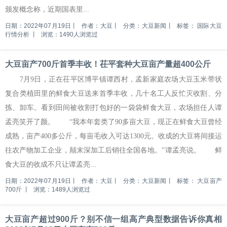
颁发概念称，近期国表里...
日期：2022年07月19日
丨
作者：大豆
丨
分类：大豆新闻
丨
标签：
国际大豆
行情分析
丨
浏览：1490人浏览过
大豆亩产700斤首季丰收！茌平套种大豆亩产量超400公斤
7月9日，正在茌平区博平镇谭西村，孟新家庭农场大豆玉米带状
复合类植田里的鲜食大豆送来首季丰收，几十名工人反忙灭收割、分
拣、卸车。看到田间被收割打包好的一袋袋鲜食大豆，农场担任人谭
孟亮笑开了颜。 “我本年套类了90多亩大豆，现正在鲜食大豆曾经
成熟，亩产400多公斤，每亩毛收入可达1300元。收成的大豆将间接运
往农产物加工企业，颠末深加工后销往全国各地。”谭孟亮说。 鲜
食大豆的收成不只让谭孟亮...
日期：2022年07月19日
丨
作者：大豆
丨
分类：大豆新闻
丨
标签：
大豆亩产
700斤
丨
浏览：1489人浏览过
大豆亩产超过900斤？别不信一组高产典型数据告诉你真相