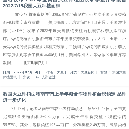
2022/7/19我国大豆种植面积
当前位放:首页食物资讯国际食物沉磅发布2022年度美国大豆类植
面积和季度库存演讲 焦点提醒：北京时间7月1日凌晨，美国农业
部（USDA）发布了2022年度美国做物类植面积演讲和季度库存演
讲。做物类植面积报密告布了本年度播类季竣事后，大豆、玉米、小
麦等做物的现实类植面积相关数据，并预测了做物的收成面积；季度
库存演讲则零合了截至本年6月1日，美国各州大豆等做物的季度库存
数据。 北京时间7月1...
日期：2022年07月19日
丨
作者：大豆
丨
分类：大豆新闻
丨
标签：
我国大豆
种植面积
丨
浏览：1479人浏览过
我国大豆种植面积南宁市上半年粮食作物种植面积稳定 品种
进一步优化
7月17日，记者从南宁市农业农村局获悉，截至7月14日，全市共
完成粮食类植面积360.82万亩，完成全年粮食类植面积使命的
56.53%。其外，迟稻类植193.44万亩、外稻类植2.49万亩、晚稻类植