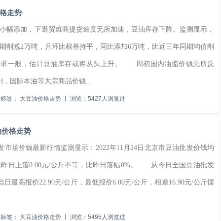
格走势
小幅添加，下逛贸难商提货速度无所加速，豆油库存下降。监测显示，
同期削减2万吨，月环比根基持平，同比添加6万吨，比近三年同期均值削
油需求一般，估计豆油库存或将从头上升。 周初国内油脂价钱无所反
，国际本油等大宗商品价钱...
标签：
大豆油价格走势
丨
浏览：5427人浏览过
油价格走势
发市场价钱最新行情监测显示：2022年11月24日北京市豆油批发价钱均
日价钱较昨日上落0.00元/公斤不等，比昨日落幅0%。 从今日全国豆油批发
最高报价22.90元/公斤，最低报价6.00元/公斤，相差16.90元/公斤摆
标签：
大豆油价格走势
丨
浏览：5495人浏览过