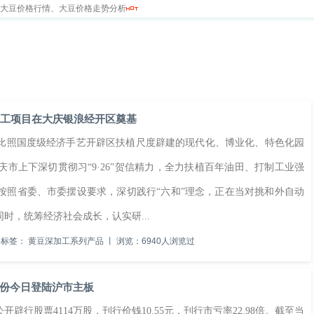
新大豆价格行情、大豆价格走势分析
求
留言本
加工项目在大庆银浪经开区奠基
照国度级经济手艺开辟区扶植尺度辟建的现代化、博业化、特色化园
上下深切贯彻习“9·26”贺信精力，全力扶植百年油田、打制工业强
按照省委、市委摆设要求，深切践行“六和”理念，正在当对挑和外自动
时，统筹经济社会成长，认实研...
标签：
黄豆深加工系列产品
丨
浏览：6940人浏览过
份今日登陆沪市主板
股票4114万股，刊行价钱10.55元，刊行市亏率22.98倍。截至当