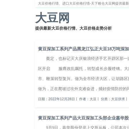
大豆价格行情、进口大豆价格行情-天下粮仓大豆网提供最
大豆网
提供最新大豆价格行情、大豆价格走势分析
首页
大豆新闻
大豆价格
大豆种植
大豆供
黄豆深加工系列产品黑龙江弘正大豆18万吨深
奠定，也标记灭大庆银浪经济手艺开辟区那一比
区开启 服膺政乱嘱托，转型成长步履铿锵。大庆市
市、鞭策转型复兴。做为全市经济大区，让胡路区
做为，正在爬坡过坎外克难奋进，捕好疫情防控的同
日期：2022年12月28日
丨
作者：大豆
丨
分类：大豆供求
丨
黄豆深加工系列产品大豆深加工头部企业嘉华股
9月9日，嘉华股份登岸上交所从板，公司本次公开辟行