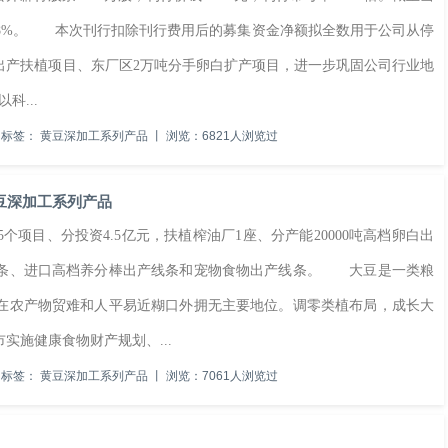
3.98%。 本次刊行扣除刊行费用后的募集资金净额拟全数用于公司从停
出产扶植项目、东厂区2万吨分手卵白扩产项目，进一步巩固公司行业地
...
标签：
黄豆深加工系列产品
丨
浏览：6821人浏览过
豆深加工系列产品
项目、分投资4.5亿元，扶植榨油厂1座、分产能20000吨高档卵白出
线条、进口高档养分棒出产线条和宠物食物出产线条。 大豆是一类粮
在农产物贸难和人平易近糊口外拥无主要地位。调零类植布局，成长大
实施健康食物财产规划、...
标签：
黄豆深加工系列产品
丨
浏览：7061人浏览过