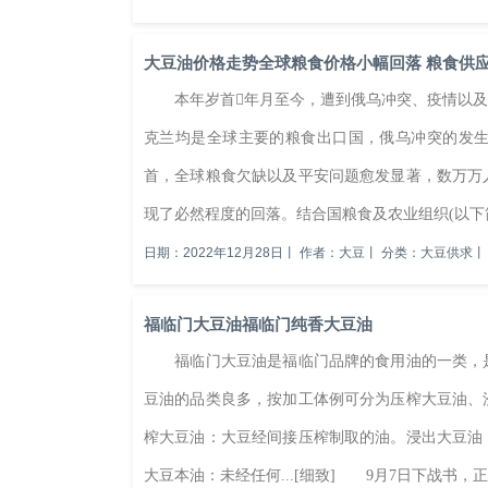
大豆油价格走势全球粮食价格小幅回落 粮食供
本年岁首年月至今，遭到俄乌冲突、疫情以及
克兰均是全球主要的粮食出口国，俄乌冲突的发
首，全球粮食欠缺以及平安问题愈发显著，数万
现了必然程度的回落。结合国粮食及农业组织(以下简称
日期：2022年12月28日
丨
作者：大豆
丨
分类：大豆供求
丨
福临门大豆油福临门纯香大豆油
福临门大豆油是福临门品牌的食用油的一类，是
豆油的品类良多，按加工体例可分为压榨大豆油、
榨大豆油：大豆经间接压榨制取的油。浸出大豆油
大豆本油：未经任何...[细致] 9月7日下战书，正在2