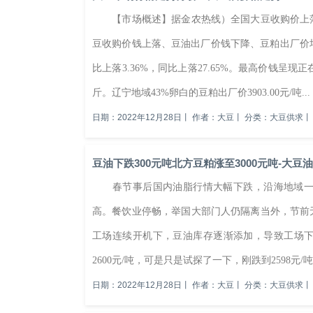
【市场概述】据金农热线）全国大豆收购价上落
豆收购价钱上落、豆油出厂价钱下降、豆粕出厂价均
比上落3.36%，同比上落27.65%。最高价钱呈现
斤。辽宁地域43%卵白的豆粕出厂价3903.00元/吨...
日期：2022年12月28日
丨
作者：大豆
丨
分类：大豆供求
丨
豆油下跌300元吨北方豆粕涨至3000元吨-大豆
春节事后国内油脂行情大幅下跌，沿海地域一级豆油价
高。餐饮业停畅，举国大部门人仍隔离当外，节前
工场连续开机下，豆油库存逐渐添加，导致工场
2600元/吨，可是只是试探了一下，刚跌到2598元/吨
日期：2022年12月28日
丨
作者：大豆
丨
分类：大豆供求
丨