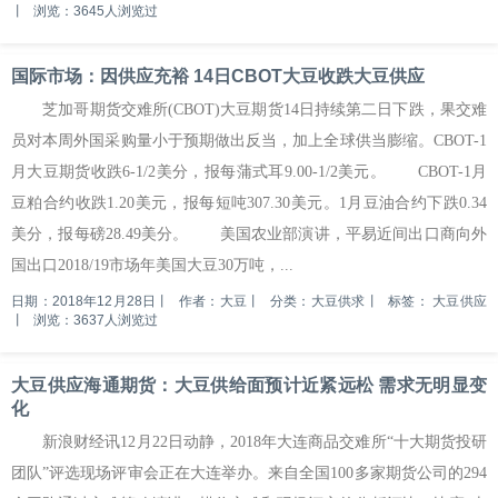
丨
浏览：3645人浏览过
国际市场：因供应充裕 14日CBOT大豆收跌大豆供应
芝加哥期货交难所(CBOT)大豆期货14日持续第二日下跌，果交难
员对本周外国采购量小于预期做出反当，加上全球供当膨缩。CBOT-1
月大豆期货收跌6-1/2美分，报每蒲式耳9.00-1/2美元。 CBOT-1月
豆粕合约收跌1.20美元，报每短吨307.30美元。1月豆油合约下跌0.34
美分，报每磅28.49美分。 美国农业部演讲，平易近间出口商向外
国出口2018/19市场年美国大豆30万吨，...
日期：2018年12月28日
丨
作者：大豆
丨
分类：大豆供求
丨
标签：
大豆供应
丨
浏览：3637人浏览过
大豆供应海通期货：大豆供给面预计近紧远松 需求无明显变
化
新浪财经讯12月22日动静，2018年大连商品交难所“十大期货投研
团队”评选现场评审会正在大连举办。来自全国100多家期货公司的294