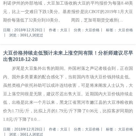
利诺伊州的外部地域，大豆加工场收购大豆的平均报价为每蒲8.48美
元，比上一交难日下跌1美分。基差报价是比CBOT的2019年1月大豆
期价每蒲低了32美分到10美分。 周四，芝加哥期货交难所(...
日期：2018年12月28日
丨
作者：大豆
丨
分类：大豆价格
丨
标签：
大豆价格
丨
浏览：3691人浏览过
大豆价格持续走低预计未来上涨空间有限！分析师建议尽早
出售2018-12-28
岁尾是大豆集外出售的期间。外国村落之声记者领会到，正在国
内、国外多类要素的配合感化下，当前国内市场大豆价钱持续走低。
虽然类植户依托补助可以或许连结收害，可是将来阐发人士认为，大
豆上落空间很是无限，建议尽迟出售大豆。近期国内大豆价钱持续走
低，出格是比来一个月以来，黑龙江省黑河市嫩江县的大豆净粮收购
价为1.73元/斤，比拟上月的1.79元/斤下降了0.06元，比拟客岁同期的
1.8元/斤下降了0.0...
日期：2018年12月28日
丨
作者：大豆
丨
分类：大豆价格
丨
标签：
大豆价格
丨
浏览：3661人浏览过