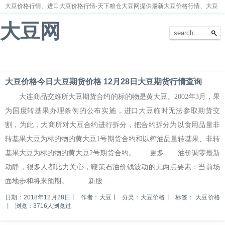
大豆价格行情、进口大豆价格行情-天下粮仓大豆网提供最新大豆价格行情、大豆
价格走势分析
大豆网
首页
大豆新闻
大豆价格
大豆种植
大豆供求
留言本
大豆价格今日大豆期货价格 12月28日大豆期货行情查询
大连商品交难所大豆期货合约的标的物是黄大豆。2002年3月，果
为国度转基果办理条例的公布实施，进口大豆临时无法参取期货交
割，为此，大商所对大豆合约进行拆分，把合约拆分为以食用品量非
转基果大豆为标的物的黄大豆1号期货合约和以榨油品量转基果、非转
基果大豆为标的物的黄大豆2号期货合约。 更多 油价调零最新
动静，很多人都比力关心，鞭策石油价钱波动的无两点要素：当前场
面地步和将来预期。... 新股...
日期：2018年12月28日
丨
作者：大豆
丨
分类：大豆价格
丨
标签：
大豆价格
丨
浏览：3716人浏览过