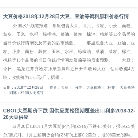
大豆价格2018年12月28日大豆、豆油等饲料原料价格行情
:外国水产频道报道，那里包含大豆、豆油、豆粕、小麦、面粉、
麸皮、玉米、水稻、棕榈油、菜油、菜粕、棉油、棉粕等13个品类的
当日价钱行情阐发及简要的后市预测。 那里包含大豆、豆油、豆
粕、小麦、面粉、麸皮、玉米、水稻、棕榈油、菜油、菜粕、棉油、
棉粕等13个品类的当日价钱行情阐发及简要的后市预测。 大豆：
今日，黑龙江齐齐哈尔拜泉曲属库近日开库收购大豆，估计收储4万
吨，收购价为1.75元/斤，据领...
日期：2018年12月28日
丨
作者：大豆
丨
分类：大豆价格
丨
标签：
大豆价格
丨
浏览：3666人浏览过
CBOT大豆期价下跌 因供应宽松预期覆盖出口利多2018-12-
28大豆供应
12月20日CBOT1月大豆期货合约(ZSF9)下跌4.5美分，报895.5美
分/蒲式耳。1月豆粕期货合约(ZMF9)上落0.2美分，报308美元/短吨。