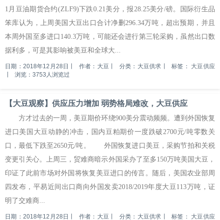
1月豆油期货合约(ZLF9)下跌0.21美分，报28.25美分/磅。国际衍生品
笨库认为，上周美国大豆出口合计净删296.34万吨，超出预期，并且
本周外国至多进口140.3万吨，可能还会进行第三轮采购，虽然出口数
据利多，可是其影响被美豆和全球大...
日期：2018年12月28日
丨
作者：大豆
丨
分类：大豆供求
丨
标签：
大豆供应
丨
浏览：3753人浏览过
【大豆观察】供应压力增加 弱势格局难改，大豆供应
方才过去的一周，美豆期价环绕900美分震动频频。遭到外国恢复
进口美国大豆动静的冲击，国内豆粕期价一度跌破2700元/吨零数关
口，最低下跌至2650元/吨。 外国恢复进口美豆，采购节拍和关税
变更引关心。上周三，贸难商暗示外国采办了至多150万吨美国大豆，
印证了此前市场对外国将恢复美豆进口的传言。随后，美国农业部周
四发布，平易近间出口商向外国发卖2018/2019年度大豆113万吨，证
明了交难商...
日期：2018年12月28日
丨
作者：大豆
丨
分类：大豆供求
丨
标签：
大豆供应