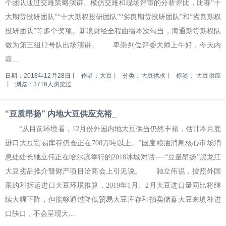
个团队通过交难策略演讲、模仿交难和现场评审的分析评比，比赛“十
大期货投研团队”“十大期权投研团队”“劣良期货投研团队”和“劣良期权
投研团队”等多个奖项。新浪财经全程曲播本次勾当，海通期货期权队
做为第三组12号队出场演讲。 卑崇列位评委大师上午好，今天内
容...
日期：2018年12月28日
丨
作者：大豆
丨
分类：大豆供求
丨
标签：
大豆供应
丨
浏览：3716人浏览过
“豆质昂扬” 内地大豆供应充裕_
“从目前环境看，12月份外国内地大豆供当仍然丰裕，估计本月底
进口大豆贸易库存仍会正在700万吨以上。”国度粮油消息核心市场消
息处处长驰立伟正在哈尔滨举行的2018冰城对话──“豆量昂扬”黑龙江
大豆劣品推介暨财产项目洽商会上引见说。 驰立伟说，按照外国
采购和拆运进口大豆环境推算，2019年1月、2月大豆进口量同比将继
续大幅下降，但能够通过降低贸易大豆库存和拍卖储蓄大豆来填补进
口缺口，不会呈现大...