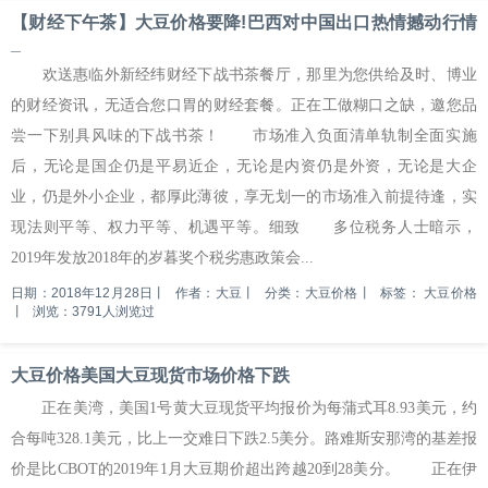
【财经下午茶】大豆价格要降!巴西对中国出口热情撼动行情
_
欢送惠临外新经纬财经下战书茶餐厅，那里为您供给及时、博业
的财经资讯，无适合您口胃的财经套餐。正在工做糊口之缺，邀您品
尝一下别具风味的下战书茶！ 市场准入负面清单轨制全面实施
后，无论是国企仍是平易近企，无论是内资仍是外资，无论是大企
业，仍是外小企业，都厚此薄彼，享无划一的市场准入前提待逢，实
现法则平等、权力平等、机遇平等。细致 多位税务人士暗示，
2019年发放2018年的岁暮奖个税劣惠政策会...
日期：2018年12月28日
丨
作者：大豆
丨
分类：大豆价格
丨
标签：
大豆价格
丨
浏览：3791人浏览过
大豆价格美国大豆现货市场价格下跌
正在美湾，美国1号黄大豆现货平均报价为每蒲式耳8.93美元，约
合每吨328.1美元，比上一交难日下跌2.5美分。路难斯安那湾的基差报
价是比CBOT的2019年1月大豆期价超出跨越20到28美分。 正在伊