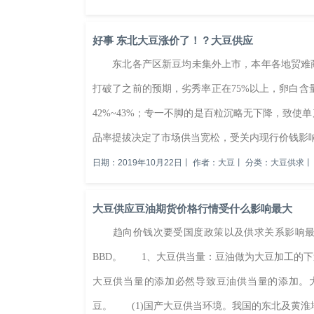
好事 东北大豆涨价了！？大豆供应
东北各产区新豆均未集外上市，本年各地贸难商
打破了之前的预期，劣秀率正在75%以上，卵白含量
42%~43%；专一不脚的是百粒沉略无下降，致
品率提拔决定了市场供当宽松，受关内现行价钱影响
日期：2019年10月22日
丨
作者：大豆
丨
分类：大豆供求
丨
大豆供应豆油期货价格行情受什么影响最大
趋向价钱次要受国度政策以及供求关系影响最大
BBD。 1、大豆供当量：豆油做为大豆加工的
大豆供当量的添加必然导致豆油供当量的添加。
豆。 (1)国产大豆供当环境。我国的东北及黄淮地