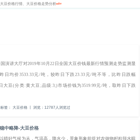
新大豆价格行情、大豆价格走势分析
求
留言本
讲大厅对2019年10月22日全国大豆价钱最新行情预测走势监测显
，昨日均价3533.33元/吨，较昨日下跌23.33元/吨不等，比昨日跌幅
(分类:黄大豆;品级:3;)市场价钱为3519.99元/吨，取昨日下跌
标签：
大豆价格
丨
浏览：12787人浏览过
稳中略降-大豆价格
域以晴好气候为从，气温高，降水少，景象形象前提对农做物籽粒脱水晾