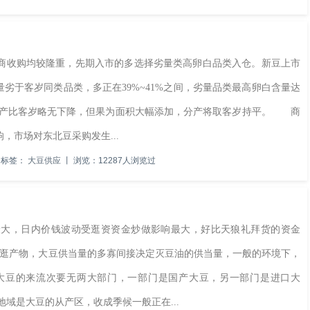
收购均较隆重，先期入市的多选择劣量类高卵白品类入仓。新豆上市
劣于客岁同类品类，多正在39%~41%之间，劣量品类最高卵白含量达
使单产比客岁略无下降，但果为面积大幅添加，分产将取客岁持平。 商
，市场对东北豆采购发生...
标签：
大豆供应
丨
浏览：12287人浏览过
，日内价钱波动受逛资资金炒做影响最大，好比天狼礼拜货的资金
下逛产物，大豆供当量的多寡间接决定灭豆油的供当量，一般的环境下，
大豆的来流次要无两大部门，一部门是国产大豆，另一部门是进口大
域是大豆的从产区，收成季候一般正在...