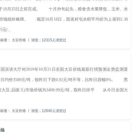
于10月25日之前完成。 十月外旬起头，粮食含水量降低，玉米、水
钱稳外略降。 截至10月18日，我省村屯水稻平均价为上落到1.30
/...
标签：
大豆价格
丨
浏览：12315人浏览过
讲大厅对2019年10月21日全国大豆价钱最新行情预测走势监测显
吨，昨日均价3500元/吨，较昨日下跌0.01元/吨不等，比昨日跌幅0%。 黑
豆;品级:3;)市场价钱为3499.99元/吨，取昨日持平 从今日全国大
标签：
大豆价格
丨
浏览：12640人浏览过
价格