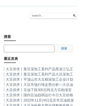
搜索
最近发表
大豆供求丨黄豆深加工系列产品黑龙江弘正
大豆18万吨深加工项目在大庆银浪经开区奠
大豆供求丨黄豆深加工系列产品大豆深加工
基
头部企业嘉华股份今日登陆沪市主板
大豆供求丨平顶山市大豆精深加工企业计划
新上5个项目黄豆深加工系列产品
大豆供求丨大豆市场行情走势分析—大豆油
价格走势
大豆供求丨豆油下跌300元吨北方豆粕涨至
3000元吨-大豆油价格走势
大豆供求丨国内豆油趋弱运行今日大豆价格
行情，大豆油价格走势
大豆供求丨2022年11月24日北京市豆油批发
价格行情大豆油价格走势
大豆供求丨大豆油价格走势全球粮食价格小