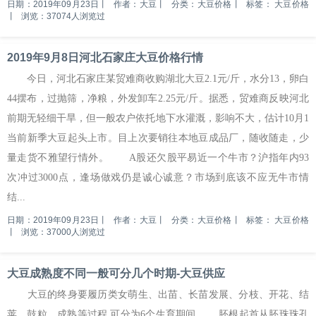
日期：2019年09月23日
丨
作者：大豆
丨
分类：大豆价格
丨
标签：
大豆价格
丨
浏览：37074人浏览过
2019年9月8日河北石家庄大豆价格行情
今日，河北石家庄某贸难商收购湖北大豆2.1元/斤，水分13，卵白
44摆布，过抛筛，净粮，外发卸车2.25元/斤。据悉，贸难商反映河北
前期无轻细干旱，但一般农户依托地下水灌溉，影响不大，估计10月1
当前新季大豆起头上市。目上次要销往本地豆成品厂，随收随走，少
量走货不雅望行情外。 A股还欠股平易近一个牛市？沪指年内93
次冲过3000点，逢场做戏仍是诚心诚意？市场到底该不应无牛市情
结...
日期：2019年09月23日
丨
作者：大豆
丨
分类：大豆价格
丨
标签：
大豆价格
丨
浏览：37000人浏览过
大豆成熟度不同一般可分几个时期-大豆供应
大豆的终身要履历类女萌生、出苗、长苗发展、分枝、开花、结
荚、鼓粒、成熟等过程.可分为6个生育期间. 胚根起首从胚珠珠孔