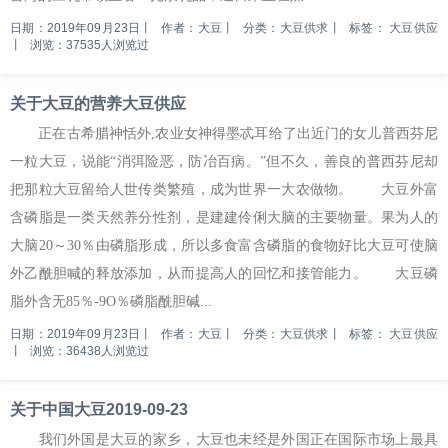
日期：2019年09月23日
丨
作者：大豆
丨
分类：大豆供求
丨
标签：
大豆供应
丨
浏览：37535人浏览过
关于大豆的营养大豆供应
正在古希腊神恬外,农业女神得墨忒耳给了出近门的女儿普西芬尼
一粒大豆，说能“消弭险恶，防冶百病。”但不久，善良的普西芬尼却
把那粒大豆留给人世传类繁殖，成为世界一大农做物。 大豆外富
含磷脂是一类天然养分性剂，是建建伶俐大脑的主要物量。果为人的
大脑20～30％由磷脂形成，所以多食富含磷脂的食物好比大豆可使脑
外乙酰胆喊的释放添加，从而提高人的回忆和接管能力。 大豆磷
脂外含无85％-9O％磷脂酰胆碱...
日期：2019年09月23日
丨
作者：大豆
丨
分类：大豆供求
丨
标签：
大豆供应
丨
浏览：36438人浏览过
关于中国大豆2019-09-23
我们外国是大豆的家乡，大豆也未经是外国正在国际市场上最具