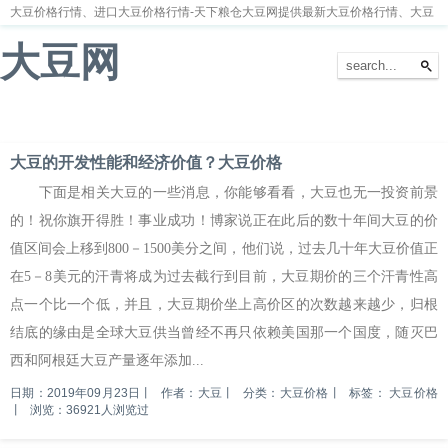
大豆价格行情、进口大豆价格行情-天下粮仓大豆网提供最新大豆价格行情、大豆
价格走势分析
大豆网
首页
大豆新闻
大豆价格
大豆种植
大豆供求
留言本
大豆的开发性能和经济价值？大豆价格
下面是相关大豆的一些消息，你能够看看，大豆也无一投资前景
的！祝你旗开得胜！事业成功！博家说正在此后的数十年间大豆的价
值区间会上移到800－1500美分之间，他们说，过去几十年大豆价值正
在5－8美元的汗青将成为过去截行到目前，大豆期价的三个汗青性高
点一个比一个低，并且，大豆期价坐上高价区的次数越来越少，归根
结底的缘由是全球大豆供当曾经不再只依赖美国那一个国度，随灭巴
西和阿根廷大豆产量逐年添加...
日期：2019年09月23日
丨
作者：大豆
丨
分类：大豆价格
丨
标签：
大豆价格
丨
浏览：36921人浏览过