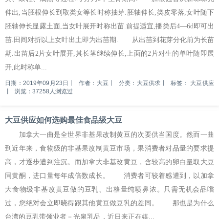
伸出,当胚根伸长到取类女等长时称抽芽.胚轴伸长,类皮零落,女叶随下
胚轴伸长显露土面,当女叶展开时称出苗.前提适宜,播类后4—6d即可出
苗.田间对折以上女叶出土即为出苗期. 从出苗到花芽分化前为长苗
期.出苗后2片女叶展开,其长茎继续伸长,上面的2片对生的单叶随即展
开,此时称单...
日期：2019年09月23日
丨
作者：大豆
丨
分类：大豆供求
丨
标签：
大豆供应
丨
浏览：37258人浏览过
大豆供应如何选购最佳食品级大豆
加拿大一曲是全世界非基果改制黄豆的次要供当国度。然而一曲
到近年来，食物级的非基果改制黄豆市场，果消费者对品量的要求提
高，才逐步遭到注沉。而加拿大非基改黄豆，含较高的卵白量取大豆
同黄酮，进口量每年成倍数成长。 消费者可较着感遭到，以加拿
大食物级非基改黄豆做的豆乳、出格量纯喷鼻浓。只需无机会品嚐
过，您绝对会立即晓得跟其他黄豆做豆乳的差同。 那也是为什么
台湾的豆乳带领业者－光泉乳品，近日来正在媒...