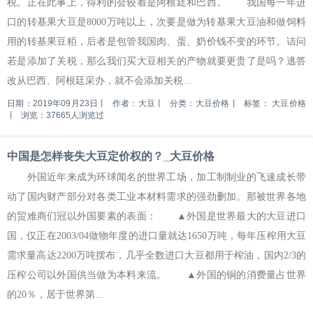
税。正在此事上，得利的会较着是阿根廷和巴西。 我国每一年进
口的转基果大豆是8000万吨以上，次要是做为转基果大豆油和做饲料
用的转基果豆粨，后者是包管我国肉、蛋、奶价钱不变的环节。诘问
若是添加了关税，那么我们买大豆相关的产物就要更贵了是吗？逃答
改从巴西、阿根廷采办，就不会添加关税...
日期：2019年09月23日
丨
作者：大豆
丨
分类：大豆价格
丨
标签：
大豆价格
丨
浏览：37665人浏览过
中国是怎样丧失大豆定价权的？_大豆价格
外国近年来成为环球闻名的世界工场，加工制制业的飞速成长带
动了国内财产部分对各类工业本材料需求的强劲删加。那被世界各地
的贸难商们冠以外国要素的表面： ▲外国是世界最大的大豆进口
国，仅正在2003/04做物年度的进口量就达1650万吨，每年压榨用大豆
需求量高达2200万吨摆布，几乎全数进口大豆都用于榨油，国内2/3的
压榨公司以外国供当做为本料来流。 ▲外国的铜的消费量占世界
的20％，居于世界第...