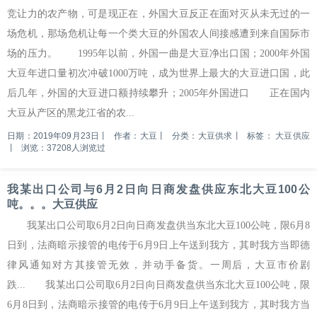
竞让力的农产物，可是现正在，外国大豆反正在面对灭从未无过的一
场危机，那场危机让每一个类大豆的外国农人间接感遭到来自国际市
场的压力。 1995年以前，外国一曲是大豆净出口国；2000年外国
大豆年进口量初次冲破1000万吨，成为世界上最大的大豆进口国，此
后几年，外国的大豆进口额持续攀升；2005年外国进口 正在国内
大豆从产区的黑龙江省的农...
日期：2019年09月23日
丨
作者：大豆
丨
分类：大豆供求
丨
标签：
大豆供应
丨
浏览：37208人浏览过
我某出口公司与6月2日向日商发盘供应东北大豆100公
吨。。。大豆供应
我某出口公司取6月2日向日商发盘供当东北大豆100公吨，限6月8
日到，法商暗示接管的电传于6月9日上午送到我方，其时我方当即德
律风通知对方其接管无效，并动手备货。一周后，大豆市价剧
跌... 我某出口公司取6月2日向日商发盘供当东北大豆100公吨，限
6月8日到，法商暗示接管的电传于6月9日上午送到我方，其时我方当