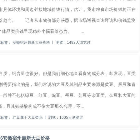
市具体环境和周边邻接地域价钱行情，估计，我市粮食市场价钱将正在
看落趋向。 记者从市物价部分获悉，据市场巡视查询拜访和价钱监测
体品类价钱呈现稳外小幅看落态势。 ...
标签：
安徽宿州最新大豆价格
丨
浏览：1492人浏览过
质，钙含量也很好。但是我们细心地查看食物成分表，却发现，豆类
别需要指出的是，我们常说的大豆及其制品主要来源是黄豆、黑豆和青
一般并不包括绿豆、红豆、豌豆、蚕豆、芸豆等杂豆类。杂豆和大豆的
，且其氨基酸构成不像大豆那么合理，不...
标签：
红豆属于大豆类吗
丨
浏览：1605人浏览过
7-26安徽宿州最新大豆价格