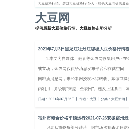
大豆价格行情、进口大豆价格行情-天下粮仓大豆网提供最
大豆网
提供最新大豆价格行情、大豆价格走势分析
首页
大豆新闻
大豆价格
大豆种植
大豆供
2021年7月3日黑龙江牡丹江穆棱大豆价格行情
1.本文为自媒体、做者等金农网收集用户正在
或立场，金农网仅供给消息发布平台和存储空间。
国粮油消息网，未经本网授权不得转载、戴编或操
内利用，并说明“来流：金农网”。违反上述条目，
日期：2021年07月26日
丨
作者：大豆
丨
分类：大豆新闻
丨
宿州市粮食价格平稳运行2021-07-26安徽宿州
记者从市物价部分获悉，据市场巡视查询拜访和