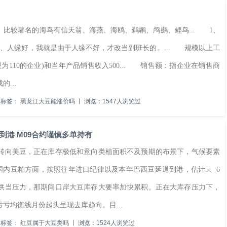
。比较著名的海鸟有信天翁、海燕、海鸥、鹈鹕、鸬鹚、鲣鸟... 1、
、人缘好，我就是由于人缘不好，才改当副班长的。... 规模以上工
110的企业)和当年产品销售收入500... 销售额：指企业在销售商
...
标签：
黑龙江大豆能涨价吗
丨
浏览：1547人浏览过
港 M09合约谨慎多单持有
向美豆，正在库存极低和意向类植面积不及预期的布景下，气候要素
国内豆粕方面，按照往年进口纪律以及本年巴西豆延退到港，估计5、6
供当压力，那期间口岸大豆库存大要率加快累积。正在大库存压力下，
亏均衡线月份起头呈现去库趋向。目...
标签：
红豆属于大豆类吗
丨
浏览：1524人浏览过