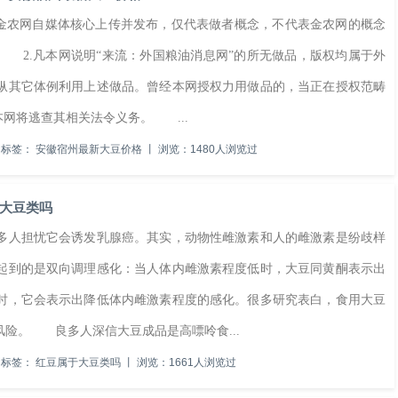
金农网自媒体核心上传并发布，仅代表做者概念，不代表金农网的概念
 2.凡本网说明“来流：外国粮油消息网”的所无做品，版权均属于外
纵其它体例利用上述做品。曾经本网授权力用做品的，当正在授权范畴
本网将逃查其相关法令义务。 ...
标签：
安徽宿州最新大豆价格
丨
浏览：1480人浏览过
大豆类吗
人担忧它会诱发乳腺癌。其实，动物性雌激素和人的雌激素是纷歧样
起到的是双向调理感化：当人体内雌激素程度低时，大豆同黄酮表示出
时，它会表示出降低体内雌激素程度的感化。很多研究表白，食用大豆
险。 良多人深信大豆成品是高嘌呤食...
标签：
红豆属于大豆类吗
丨
浏览：1661人浏览过