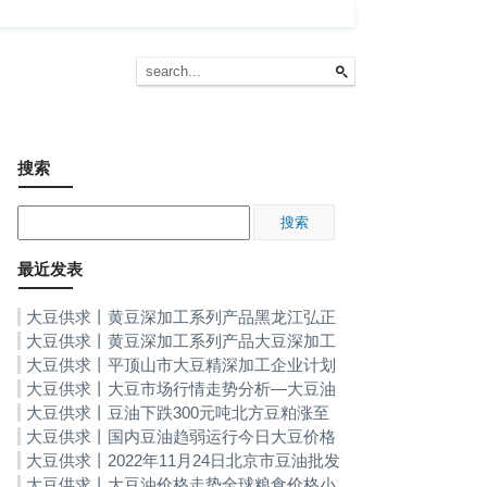
搜索
最近发表
大豆供求丨黄豆深加工系列产品黑龙江弘正
大豆18万吨深加工项目在大庆银浪经开区奠
大豆供求丨黄豆深加工系列产品大豆深加工
基
头部企业嘉华股份今日登陆沪市主板
大豆供求丨平顶山市大豆精深加工企业计划
新上5个项目黄豆深加工系列产品
大豆供求丨大豆市场行情走势分析—大豆油
价格走势
大豆供求丨豆油下跌300元吨北方豆粕涨至
3000元吨-大豆油价格走势
大豆供求丨国内豆油趋弱运行今日大豆价格
行情，大豆油价格走势
大豆供求丨2022年11月24日北京市豆油批发
价格行情大豆油价格走势
大豆供求丨大豆油价格走势全球粮食价格小