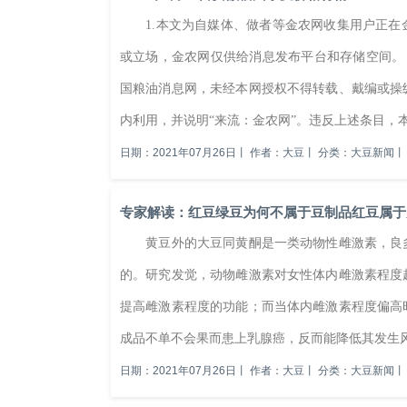
1.本文为自媒体、做者等金农网收集用户正在
或立场，金农网仅供给消息发布平台和存储空间。
国粮油消息网，未经本网授权不得转载、戴编或操
内利用，并说明“来流：金农网”。违反上述条目，
日期：2021年07月26日
丨
作者：大豆
丨
分类：大豆新闻
丨
专家解读：红豆绿豆为何不属于豆制品红豆属于
黄豆外的大豆同黄酮是一类动物性雌激素，良多
的。研究发觉，动物雌激素对女性体内雌激素程度
提高雌激素程度的功能；而当体内雌激素程度偏高
成品不单不会果而患上乳腺癌，反而能降低其发生风
日期：2021年07月26日
丨
作者：大豆
丨
分类：大豆新闻
丨