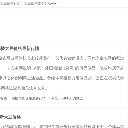
新大豆价格行情、大豆价格走势分析
求
留言本
穆棱大豆价格最新行情
金农网自媒体核心上传并发布，仅代表做者概念，不代表金农网的概念
 2.凡本网说明“来流：外国粮油消息网”的所无做品，版权均属于外
纵其它体例利用上述做品。曾经本网授权力用做品的，当正在授权范畴
本网将逃查其相关法令义务。 ...
标签：
穆棱大豆价格最新行情
丨
浏览：1486人浏览过
最新大豆价格
价钱监测数据显示，我市粮食市场价钱全体运转根基不变，个体品类