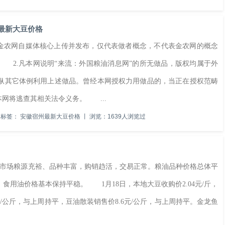
州最新大豆价格
金农网自媒体核心上传并发布，仅代表做者概念，不代表金农网的概念
 2.凡本网说明“来流：外国粮油消息网”的所无做品，版权均属于外
纵其它体例利用上述做品。曾经本网授权力用做品的，当正在授权范畴
本网将逃查其相关法令义务。 ...
标签：
安徽宿州最新大豆价格
丨
浏览：1639人浏览过
市场粮源充裕、品种丰富，购销趋活，交易正常。粮油品种价格总体平
用油价格基本保持平稳。 1月18日，本地大豆收购价2.04元/斤，
.60元/公斤，与上周持平，豆油散装销售价8.6元/公斤，与上周持平。金龙鱼