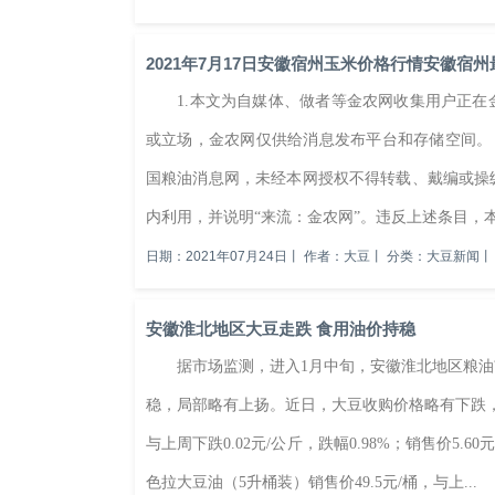
2021年7月17日安徽宿州玉米价格行情安徽宿
1.本文为自媒体、做者等金农网收集用户正在
或立场，金农网仅供给消息发布平台和存储空间。
国粮油消息网，未经本网授权不得转载、戴编或操
内利用，并说明“来流：金农网”。违反上述条目，
日期：2021年07月24日
丨
作者：大豆
丨
分类：大豆新闻
丨
安徽淮北地区大豆走跌 食用油价持稳
据市场监测，进入1月中旬，安徽淮北地区粮油
稳，局部略有上扬。近日，大豆收购价格略有下跌，食
与上周下跌0.02元/公斤，跌幅0.98%；销售价5
色拉大豆油（5升桶装）销售价49.5元/桶，与上...