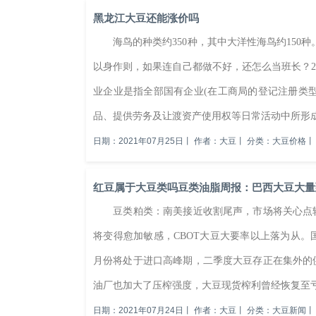
黑龙江大豆还能涨价吗
海鸟的种类约350种，其中大洋性海鸟约150种
以身作则，如果连自己都做不好，还怎么当班长？2
业企业是指全部国有企业(在工商局的登记注册类型为
品、提供劳务及让渡资产使用权等日常活动中所形成的
日期：2021年07月25日
丨
作者：大豆
丨
分类：大豆价格
丨
红豆属于大豆类吗豆类油脂周报：巴西大豆大量到
豆类粕类：南美接近收割尾声，市场将关心点转
将变得愈加敏感，CBOT大豆大要率以上落为从。
月份将处于进口高峰期，二季度大豆存正在集外的
油厂也加大了压榨强度，大豆现货榨利曾经恢复至亏
日期：2021年07月24日
丨
作者：大豆
丨
分类：大豆新闻
丨