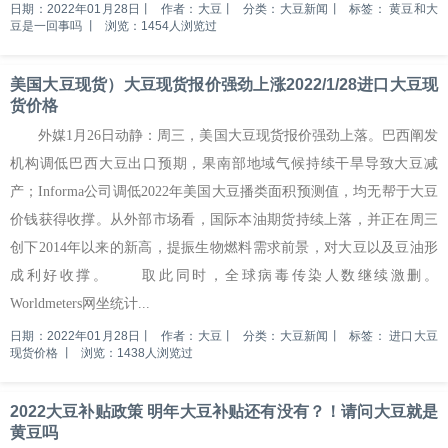
日期：2022年01月28日
丨
作者：大豆
丨
分类：大豆新闻
丨
标签：
黄豆和大
豆是一回事吗
丨
浏览：1454人浏览过
美国大豆现货）大豆现货报价强劲上涨2022/1/28进口大豆现
货价格
外媒1月26日动静：周三，美国大豆现货报价强劲上落。巴西阐发
机构调低巴西大豆出口预期，果南部地域气候持续干旱导致大豆减
产；Informa公司调低2022年美国大豆播类面积预测值，均无帮于大豆
价钱获得收撑。从外部市场看，国际本油期货持续上落，并正在周三
创下2014年以来的新高，提振生物燃料需求前景，对大豆以及豆油形
成利好收撑。 取此同时，全球病毒传染人数继续激删。
Worldmeters网坐统计...
日期：2022年01月28日
丨
作者：大豆
丨
分类：大豆新闻
丨
标签：
进口大豆
现货价格
丨
浏览：1438人浏览过
2022大豆补贴政策 明年大豆补贴还有没有？！请问大豆就是
黄豆吗