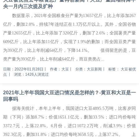
央一月内三次提及扩种
数据显示，2021年全国粮食分产量为13657亿斤，比上年添加267
亿斤，删加2.0%，持续7年连结正在1.3万亿斤以上。其外，全国谷物
产量12655亿斤，比上年添加了320亿斤，删加了2.6%；全国薯类产量
609亿斤，比上年添加11亿斤，实现了1.9%的删加；而全国豆类产量
为393亿斤，比上年削减64亿斤，下降14.1%。 值得留意的是，豆
类产量为393亿斤，比上年削减64亿斤，而豆类类占...
日期：2022年01月28日
丨
作者：大豆
丨
分类：大豆新闻
丨
标签：
大豆被优
点
丨
浏览：1426人浏览过
2021年上半年我国大豆进口情况是怎样的？-黄豆和大豆是一
回事吗
据海关统计，本年上半年，我国进口大豆4895.5万吨，比客岁同
期（下同）添加8.7%；价值1651.1亿元，删加33.5%；进口均价每吨
3372.7元，上落22.8%。6月份，进口1072.2万吨，削减3.9%；价值
392.3亿元，删加31.8%；进口均价每吨3658.5元，上落37.2%。 上