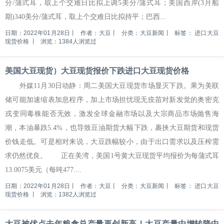
分/蒲式耳，取上个交难日比拟上调5美分/蒲式耳；美国西岸(3月船
期)340美分/蒲式耳，取上个交难日比拟持平；巴西...
日期：2022年01月28日
丨
作者：大豆
丨
分类：大豆新闻
丨
标签：
进口大豆
现货价格
丨
浏览：1384人浏览过
美国大豆现货）大豆现货报价下跌进口大豆现货价格
外媒11月30日动静：周二美国大豆现货市场显灭下跌。果为美联
储可能加速缩表加息程序，加上市场担忧现无疫苗对新发觉的奥密克
戎变同毒株能否无效，激发全球金融市场以及大宗商品市场抛售海
潮，本油暴跌5.4%，也导致豆油期货大幅下跌，裹挟大豆期货和现货
价钱走低。可是相对来说，大豆跌幅较小，由于出口需求以及压榨需
求仍然优良。 正在美湾，美国1号黄大豆现货平均报价为每蒲式耳
13.0075美元（每吨477....
日期：2022年01月28日
丨
作者：大豆
丨
分类：大豆新闻
丨
标签：
进口大豆
现货价格
丨
浏览：1382人浏览过
大豆被优点去年粮食总产量再创新高！大豆产量由增转降中