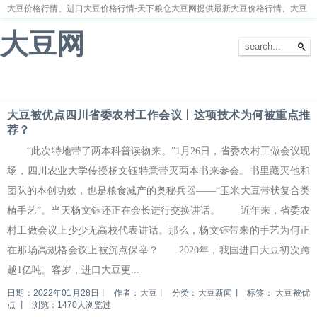
大豆价格行情、进口大豆价格行情-天下粮仓大豆网提供最新大豆价格行情、大豆
价格走势分析
大豆网
首页
大豆新闻
大豆价格
大豆种植
大豆供求
留言本
大豆被优点四川省委农村工作会议丨这项技术为何被重点推
荐？
“此次特地带了两本科普读物来。”1月26日，省委农村工做会议现
场，四川农业大学传授杨文钰特意带灭两本书来参会。书里藏灭他和
团队的本创功效，也是粮食减产的奥秘兵器——“玉米大豆带状复合类
植手艺”。当天杨文钰还正在会长进行交换讲话。 近年来，省委农
村工做会议上少少无高校代表讲话。那么，杨文钰带来的手艺为何正
在那场高规格会议上被沉点保举？ 2020年，我国进口大豆初次跨
越1亿吨。客岁，进口大豆更...
日期：2022年01月28日
丨
作者：大豆
丨
分类：大豆新闻
丨
标签：
大豆被优
点
丨
浏览：1470人浏览过