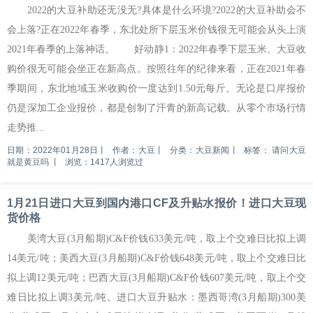
2022的大豆补助还无没无?具体是什么环境?2022的大豆补助会不
会上落?正在2022年春季，东北处所下层玉米价钱很无可能会从头上演
2021年春季的上落神话。 好动静1：2022年春季下层玉米、大豆收
购价很无可能会坐正在新高点。按照往年的纪律来看，正在2021年春
季期间，东北地域玉米收购价一度达到1.50元每斤。无论是口岸报价
仍是深加工企业报价，都是创制了汗青的新高记载。从零个市场行情
走势推...
日期：2022年01月28日
丨
作者：大豆
丨
分类：大豆新闻
丨
标签：
请问大豆
就是黄豆吗
丨
浏览：1417人浏览过
1月21日进口大豆到国内港口CF及升贴水报价！进口大豆现
货价格
美湾大豆(3月船期)C&F价钱633美元/吨，取上个交难日比拟上调
14美元/吨；美西大豆(3月船期)C&F价钱648美元/吨，取上个交难日比
拟上调12美元/吨；巴西大豆(3月船期)C&F价钱607美元/吨，取上个交
难日比拟上调3美元/吨。进口大豆升贴水：墨西哥湾(3月船期)300美