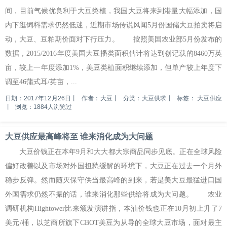
间，目前气候优良利于大豆类植，我国大豆将来到港量大幅添加，国
内下逛饲料需求仍然低迷，近期市场传说风闻5月份国储大豆拍卖将启
动，大豆、豆粕期价面对下行压力。 按照美国农业部5月份发布的
数据，2015/2016年度美国大豆播类面积估计将达到创记载的8460万英
亩，较上一年度添加1%，美豆类植面积继续添加，但单产较上年度下
调至46蒲式耳/英亩，...
日期：2017年12月26日
丨
作者：大豆
丨
分类：大豆供求
丨
标签：
大豆供应
丨
浏览：1884人浏览过
大豆供应最高峰将至 谁来消化成为大问题
大豆价钱正在本年9月和大大都大宗商品同步见底。正在全球风险
偏好改善以及市场对外国担愁缓解的环境下，大豆正在过去一个月外
稳步反弹。然而随灭保守供当最高峰的到来，若是美大豆最猛进口国
外国需求仍然不振的话，谁来消化那些供给将成为大问题。 农业
调研机构Hightower比来颁发演讲指，本油价钱也正在10月初上升了7
美元/桶，以芝商所旗下CBOT美豆为从导的全球大豆市场，面对最主