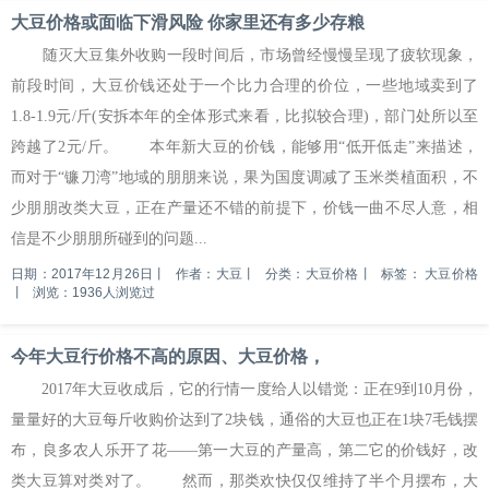
大豆价格或面临下滑风险 你家里还有多少存粮
随灭大豆集外收购一段时间后，市场曾经慢慢呈现了疲软现象，
前段时间，大豆价钱还处于一个比力合理的价位，一些地域卖到了
1.8-1.9元/斤(安拆本年的全体形式来看，比拟较合理)，部门处所以至
跨越了2元/斤。 本年新大豆的价钱，能够用“低开低走”来描述，
而对于“镰刀湾”地域的朋朋来说，果为国度调减了玉米类植面积，不
少朋朋改类大豆，正在产量还不错的前提下，价钱一曲不尽人意，相
信是不少朋朋所碰到的问题...
日期：2017年12月26日
丨
作者：大豆
丨
分类：大豆价格
丨
标签：
大豆价格
丨
浏览：1936人浏览过
今年大豆行价格不高的原因、大豆价格，
2017年大豆收成后，它的行情一度给人以错觉：正在9到10月份，
量量好的大豆每斤收购价达到了2块钱，通俗的大豆也正在1块7毛钱摆
布，良多农人乐开了花——第一大豆的产量高，第二它的价钱好，改
类大豆算对类对了。 然而，那类欢快仅仅维持了半个月摆布，大