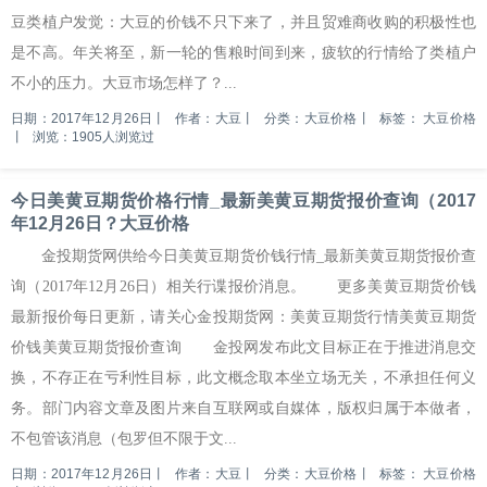
豆类植户发觉：大豆的价钱不只下来了，并且贸难商收购的积极性也
是不高。年关将至，新一轮的售粮时间到来，疲软的行情给了类植户
不小的压力。大豆市场怎样了？...
日期：2017年12月26日
丨
作者：大豆
丨
分类：大豆价格
丨
标签：
大豆价格
丨
浏览：1905人浏览过
今日美黄豆期货价格行情_最新美黄豆期货报价查询（2017
年12月26日？大豆价格
金投期货网供给今日美黄豆期货价钱行情_最新美黄豆期货报价查
询（2017年12月26日）相关行谍报价消息。 更多美黄豆期货价钱
最新报价每日更新，请关心金投期货网：美黄豆期货行情美黄豆期货
价钱美黄豆期货报价查询 金投网发布此文目标正在于推进消息交
换，不存正在亏利性目标，此文概念取本坐立场无关，不承担任何义
务。部门内容文章及图片来自互联网或自媒体，版权归属于本做者，
不包管该消息（包罗但不限于文...
日期：2017年12月26日
丨
作者：大豆
丨
分类：大豆价格
丨
标签：
大豆价格