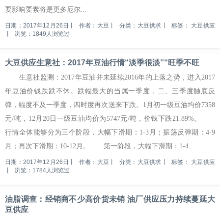
要影响要素将是更多厄尔...
日期：2017年12月26日
丨
作者：大豆
丨
分类：大豆供求
丨
标签：
大豆供应
丨
浏览：1849人浏览过
大豆供应生意社：2017年豆油行情“淡季很淡”“旺季不旺
生意社监测：2017年豆油并未延续2016年的上落之势，进入2017
年豆油价钱跌跌不休。跌幅最大的当属一季度，二、三季度触底反
弹，幅度不及一季度，四时度再次送来下跌。1月初一级豆油均价7358
元/吨，12月20日一级豆油均价为5747元/吨，价钱下跌21.89%。
行情全体能够分为三个阶段，大幅下滑期：1-3月；振荡反弹期：4-9
月；再次下滑期：10-12月。 第一阶段，大幅下滑期：1-4...
日期：2017年12月26日
丨
作者：大豆
丨
分类：大豆供求
丨
标签：
大豆供应
丨
浏览：1784人浏览过
油脂调查：经销商不少高价货未销 油厂供应压力持续蔓延大
豆供应