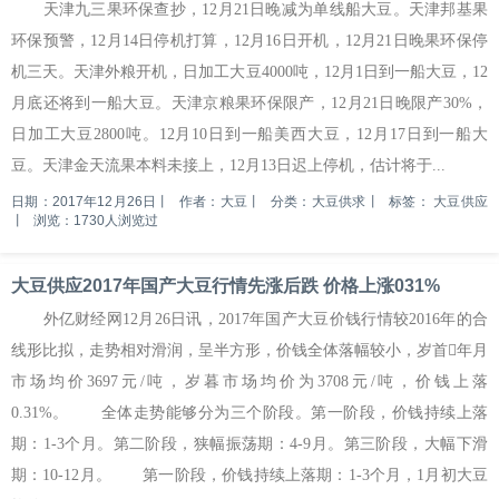
天津九三果环保查抄，12月21日晚减为单线船大豆。天津邦基果
环保预警，12月14日停机打算，12月16日开机，12月21日晚果环保停
机三天。天津外粮开机，日加工大豆4000吨，12月1日到一船大豆，12
月底还将到一船大豆。天津京粮果环保限产，12月21日晚限产30%，
日加工大豆2800吨。12月10日到一船美西大豆，12月17日到一船大
豆。天津金天流果本料未接上，12月13日迟上停机，估计将于...
日期：2017年12月26日
丨
作者：大豆
丨
分类：大豆供求
丨
标签：
大豆供应
丨
浏览：1730人浏览过
大豆供应2017年国产大豆行情先涨后跌 价格上涨031%
外亿财经网12月26日讯，2017年国产大豆价钱行情较2016年的合
线形比拟，走势相对滑润，呈半方形，价钱全体落幅较小，岁首年月
市场均价3697元/吨，岁暮市场均价为3708元/吨，价钱上落
0.31%。 全体走势能够分为三个阶段。第一阶段，价钱持续上落
期：1-3个月。第二阶段，狭幅振荡期：4-9月。第三阶段，大幅下滑
期：10-12月。 第一阶段，价钱持续上落期：1-3个月，1月初大豆