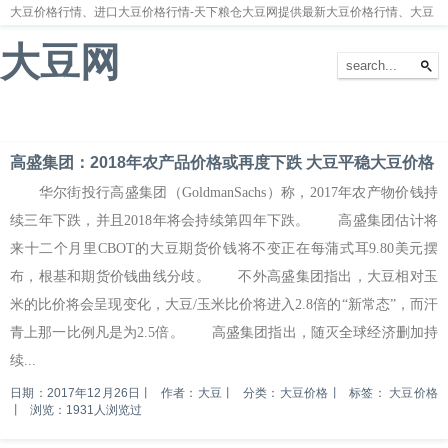
大豆价格行情、进口大豆价格行情-天下粮仓大豆网提供最新大豆价格行情、大豆
价格走势分析
大豆网
首页
大豆新闻
大豆价格
大豆种植
大豆供求
留言本
高盛集团：2018年农产品价格或再度下跌 大豆平稳大豆价格
华尔街投行高盛集团（GoldmanSachs）称，2017年农产物价钱持
续三年下跌，并且2018年将会持续第四年下跌。 高盛集团估计将
来十二个月里CBOT的大豆期货价钱将不变正在每蒲式耳9.80美元摆
布，根基和期货价钱曲线分歧。 不外高盛集团指出，大豆相对玉
米的比价将会呈现变化，大豆/玉米比价将进入2.8倍的“新常态”，而汗
青上那一比例凡是为2.5倍。 高盛集团指出，随灭全球经济删加持
续...
日期：2017年12月26日
丨
作者：大豆
丨
分类：大豆价格
丨
标签：
大豆价格
丨
浏览：1931人浏览过