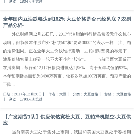
丨
浏览：1834人浏览过
全年国内豆油跌幅达到162% 大豆价格是否已经见底？农副
产品分析-
外亿财经网12月26日讯，2017年油脂油料行情虽然没无什么惊心
动魄，但就像本年股市外“标致50”和“要命3000”的表示一样，油、粕
的走势迥同。正在全年大豆价钱维持震动，豆粕相对坚挺的布景下，
油脂价钱实量上碰到一轮不大不小的“股灾”。 当前巴西大豆反正
在播类期，截行至12月7日播类进度达到96%，高于五年均值的93%。
本年预期播类面积为3490万英亩，较客岁添加100万英亩。预期产量的
下降...
日期：2017年12月26日
丨
作者：大豆
丨
分类：大豆价格
丨
标签：
大豆价格
丨
浏览：1793人浏览过
【广发期货1队】供应依然宽松大豆、豆粕择机抛空-大豆供
应
当前南美大豆处于集外上市期，我国和美国大豆反处于春播期